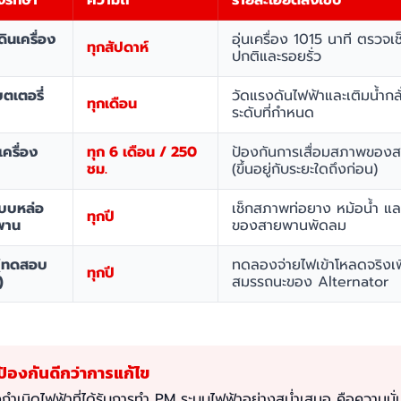
งรักษา
ความถี่
รายละเอียดสังเขป
ินเครื่อง
อุ่นเครื่อง 1015 นาที ตรวจเ
ทุกสัปดาห์
ปกติและรอยรั่ว
เตอรี่
วัดแรงดันไฟฟ้าและเติมน้ำกลั่
ทุกเดือน
ระดับที่กำหนด
เครื่อง
ทุก 6 เดือน / 250
ป้องกันการเสื่อมสภาพของสา
ชม.
(ขึ้นอยู่กับระยะใดถึงก่อน)
บบหล่อ
เช็กสภาพท่อยาง หม้อน้ำ แ
ทุกปี
พาน
ของสายพานพัดลม
 (ทดสอบ
ทดลองจ่ายไฟเข้าโหลดจริงเพื
ทุกปี
)
สมรรถนะของ Alternator
ป้องกันดีกว่าการแก้ไข
องกำเนิดไฟฟ้าที่ได้รับการทำ PM ระบบไฟฟ้าอย่างสม่ำเสมอ คือความม