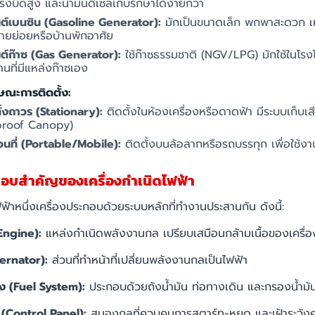
งบิดสูง และน้ำมันดีเซลเก็บรักษาได้ง่ายกว่า
นต์เบนซิน (Gasoline Generator):
มักเป็นขนาดเล็ก พกพาสะดวก เ
รายย่อยหรือบ้านพักอาศัย
นต์ก๊าซ (Gas Generator):
ใช้ก๊าซธรรมชาติ (NGV/LPG) มักใช้ในโรง
นที่มีแหล่งก๊าซเอง
ษณะการติดตั้ง:
้งถาวร (Stationary):
ติดตั้งในห้องเครื่องหรือดาดฟ้า มีระบบเก็บเส
roof Canopy)
อนที่ (Portable/Mobile):
ติดตั้งบนล้อลากหรือรถบรรทุก เพื่อใช้ง
กอบสำคัญของเครื่องกำเนิดไฟฟ้า
ฟฟ้าหนึ่งเครื่องประกอบด้วยระบบหลักที่ทำงานประสานกัน ดังนี้:
(Engine):
แหล่งกำเนิดพลังงานกล เปรียบเสมือนกล้ามเนื้อของเครื่อ
ternator):
ส่วนที่ทำหน้าที่เปลี่ยนพลังงานกลเป็นไฟฟ้า
ิง (Fuel System):
ประกอบด้วยถังน้ำมัน ท่อทางเดิน และกรองน้ำมั
(Control Panel):
สมองกลที่ควบคุมการสตาร์ท-หยุด และเฝ้าระวัง