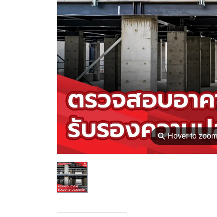
⚲
Hover to zoo