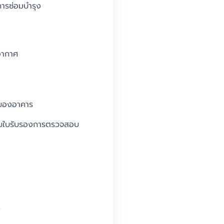
ารซ่อมบำรุง
อากาศ
าของอาคาร
ขอรับใบรับรองการตรวจสอบ
ง