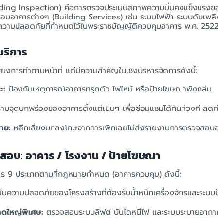
ing Inspection) คือการตรวจประเมินสภาพความมั่นคงแข็งแรงขอ
กอบอาคารต่างๆ (Building Services) เช่น ระบบไฟฟ้า ระบบดับเพ
ความปลอดภัยที่กำหนดไว้ในพระราชบัญญัติควบคุมอาคาร พ.ศ. 2522 แล
ริการ
ยงการทำตามหน้าที่ แต่มีความสำคัญในเชิงบริหารจัดการดังนี้:
ะ:
ป้องกันเหตุการณ์อาคารทรุดตัว ไฟไหม้ หรือป้ายโฆษณาพังถล่ม
บจุดบกพร่องของอาคารตั้งแต่เนิ่นๆ เพื่อซ่อมแซมได้ทันท่วงที ลดค่
าย:
หลีกเลี่ยงบทลงโทษจากการเพิกเฉยไม่ส่งรายงานการตรวจสอบอ
อบ: อาคาร / โรงงาน / ป้ายโฆษณา
าร 9 ประเภทตามที่กฎหมายกำหนด (อาคารควบคุม) ดังนี้:
้นความปลอดภัยของโครงสร้างที่ต้องรับน้ำหนักเครื่องจักรและระบบป
ดใหญ่พิเศษ:
ตรวจสอบระบบลิฟต์ บันไดหนีไฟ และระบบระบายอากา